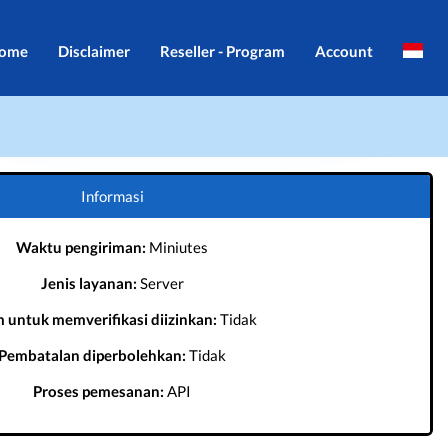
ome
Disclaimer
Reseller - Program
Account
Brazil
Masuk
English
Daftar
Português
Informasi
Waktu pengiriman:
Miniutes
Jenis layanan:
Server
m untuk memverifikasi diizinkan:
Tidak
Pembatalan diperbolehkan:
Tidak
Proses pemesanan:
API