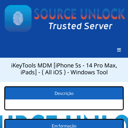
iKeyTools MDM [iPhone 5s - 14 Pro Max,
iPads] - ( All iOS ) - Windows Tool
Descrição
Em formação